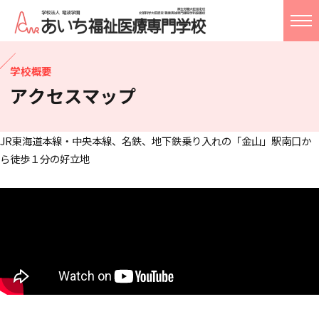
学校概要
学校概要
アクセスマップ
学科案内
入試情報
JR東海道本線・中央本線、名鉄、地下鉄乗り入れの「金山」駅南口か
ら徒歩１分の好立地
就職・進路指導
ライフ
アクセス
お問い合わせ
校友会
Language