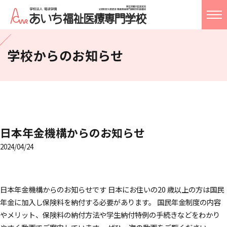
学校概要
学校からのお知らせ
学科案内
入試情報
就職・進路指導
日本年金機構からのお知らせ
2024/04/24
ライフ
アクセス
お問い合わせ
日本年金機構からのお知らせです 日本にお住いの20 歳以上の方は国民
校友会
年金に加入し保険料を納付する必要があります。 国民年金制度の内容
Language
やメリット、保険料の納付方法や学生納付特例の手続きなどをわかり