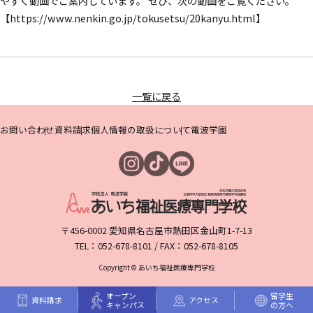
やすく動画でご案内しています。 ぜひ、次の動画をご覧ください。
【https://www.nenkin.go.jp/tokusetsu/20kanyu.html】
HOME
訪問者別
メニュー
資料請求
はこちら
一覧に戻る
お問い合わせ
資料請求
個人情報の取扱について
電波学園
〒456-0002 愛知県名古屋市熱田区金山町1-7-13
TEL：052-678-8101 / FAX：052-678-8105
Copyright © あいち福祉医療専門学校
オープン
留学生
資料請求
アクセス
キャンパス
の方へ