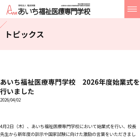
学校概要
トピックス
学科案内
入試情報
就職・進路指導
あいち福祉医療専門学校 2026年度始業式を
行いました
ライフ
2026/04/02
アクセス
お問い合わせ
校友会
4月2日（木）、あいち福祉医療専門学校において始業式を行い、校長
Language
先生から新年度の訓示や国家試験に向けた激励の言葉をいただきまし