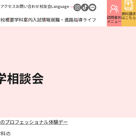
E
アクセス
お問い合わせ
校友会
Language
資料請求
訪問者別
はこちら
学校概要
学科案内
入試情報
就職・進路指導
ライフ
メニュー
学相談会
のプロフェッショナル体験デー
学科の