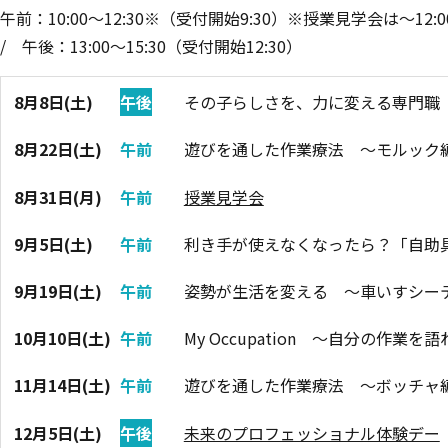
午前：10:00～12:30※（受付開始9:30）※授業見学会は～12:0
/
午後：13:00～15:30（受付開始12:30）
8月8日(土)
午後
その子らしさを、力に変える専門職
8月22日(土)
午前
遊びを通した作業療法 ～モルック
8月31日(月)
午前
授業見学会
9月5日(土)
午前
利き手が使えなくなったら？「自
9月19日(土)
午前
姿勢が生活を変える ～車いすシー
10月10日(土)
午前
My Occupation ～自分の作業
11月14日(土)
午前
遊びを通した作業療法 ～ボッチャ
12月5日(土)
午後
未来のプロフェッショナル体験デー