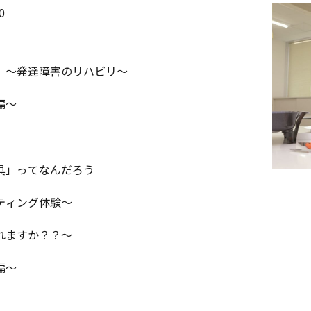
0
 ～発達障害のリハビリ～
編～
助具」ってなんだろう
ティング体験～
を語れますか？？～
編～