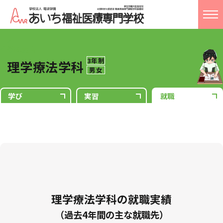
学校概要
学科案内
3年制
理学療法学科
学科案内
男女
学び
実習
就職
入試情報
就職・進路指導
ライフ
アクセス
お問い合わせ
校友会
理学療法学科の就職実績
Language
（過去4年間の主な就職先）